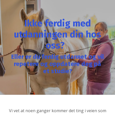
Ikke ferdig med
utdanningen din hos
oss?
Eller er du ferdig utdannet og vil
repetere og oppdatere deg på
et studie?
Vi vet at noen ganger kommer det ting i veien som