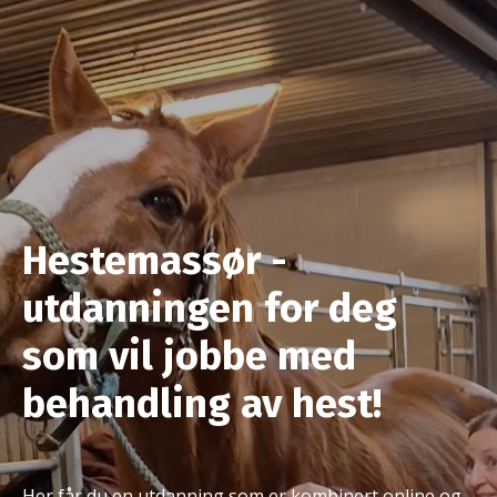
Hestemassør -
utdanningen for deg
som vil jobbe med
behandling av hest!
Her får du en utdanning som er kombinert online og