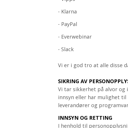
- Klarna
- PayPal
- Everwebinar
- Slack
Vi er i god tro at alle diss
SIKRING AV PERSONOPPL
Vi tar sikkerhet på alvor o
innsyn eller har mulighet ti
leverandører og programva
INNSYN OG RETTING
I henhold til personopplysni