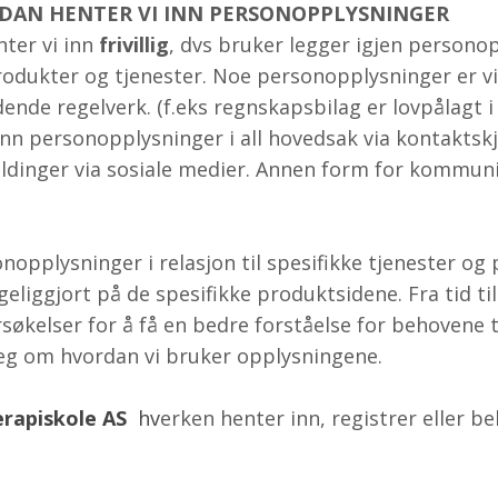
DAN HENTER VI INN PERSONOPPLYSNINGER
ter vi inn
frivillig
, dvs bruker legger igjen personop
rodukter og tjenester. Noe personopplysninger er v
dende regelverk. (f.eks regnskapsbilag er lovpålagt i
inn personopplysninger i all hovedsak via kontaktsk
ldinger via sosiale medier. Annen form for kommun
opplysninger i relasjon til spesifikke tjenester og
ngeliggjort på de spesifikke produktsidene. Fra tid t
kelser for å få en bedre forståelse for behovene til
deg om hvordan vi bruker opplysningene.
erapiskole AS
hv
erken henter inn, registrer eller b