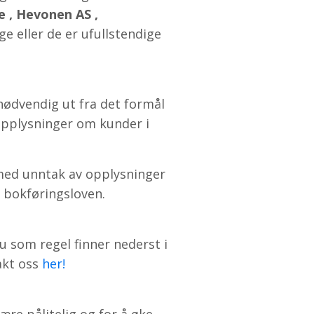
 , Hevonen AS ,
e eller de er ufullstendige
nødvendig ut fra det formål
opplysninger om kunder i
 med unntak av opplysninger
s bokføringsloven.
u som regel finner nederst i
akt oss
her!