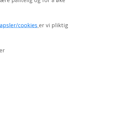
ære pålitelig og for å øke
apsler/cookies
er vi pliktig
ler