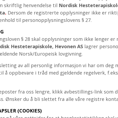
n skriftlig henvendelse til
Nordisk Hesteterapiskole
fta
.
Dersom de registrerte opplysninger ikke er riktig
henhold til personopplysningslovens § 27.
NG
ingsloven § 28 skal opplysninger som ikke lenger er 
disk Hesteterapiskole, Hevonen AS
lagrer person
jeldende Norsk/Europeisk lovgivning.
sletting av all personlig informasjon vi har om deg
 til å oppbevare i tråd med gjeldende regelverk, f.ek
oster fra oss lengre, klikk avbestillings-link som d
. Ønsker du å bli slettet fra alle våre registre kont
PSLER (COOKIES)