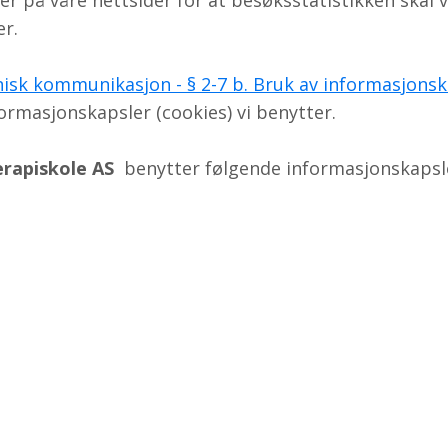
r på våre nettsider for at besøksstatistikken skal v
er.
isk kommunikasjon - § 2-7 b. Bruk av informasjonsk
formasjonskapsler (cookies) vi benytter.
erapiskole AS
benytter følgende informasjonskaps