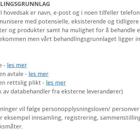
DLINGSGRUNNLAG
l hovedsak er navn, e-post og i noen tilfeller tele
nisere med potensielle, eksisterende og tidligere k
ter og produkter samt ha mulighet for å behandle e
rekommen men vårt behandlingsgrunnlaget ligger i
 -
les mer
en avtale -
les mer
n rettslig plikt -
les mer
k av databehandler fra eksterne leverandører)
ninger vil følge personopplysningsloven/ personve
 eksempel innsamling, registrering, sammenstilling,
uksmåter.