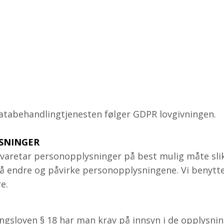
e databehandlingtjenesten følger GDPR lovgivningen.
YSNINGER
g ivaretar personopplysninger på best mulig måte s
l å endre og påvirke personopplysningene. Vi benytt
re.
ngsloven § 18 har man krav på innsyn i de opplysnin