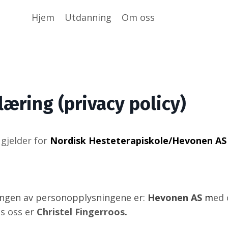
Hjem
Utdanning
Om oss
æring (privacy policy)
gjelder for
Nordisk Hesteterapiskole/Hevonen AS
ingen av personopplysningene er:
Hevonen
AS
m
ed
s oss er
Christel Fingerroos
.