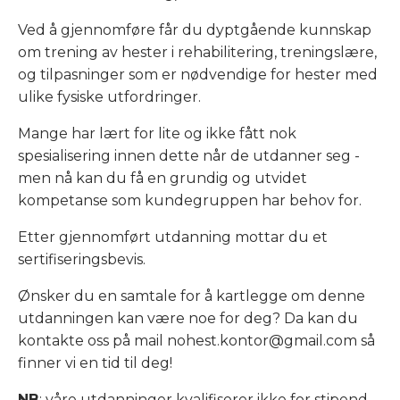
Ved å gjennomføre får du dyptgående kunnskap
om trening av hester i rehabilitering, treningslære,
og tilpasninger som er nødvendige for hester med
ulike fysiske utfordringer.
Mange har lært for lite og ikke fått nok
spesialisering innen dette når de utdanner seg -
men nå kan du få en grundig og utvidet
kompetanse som kundegruppen har behov for.
Etter gjennomført utdanning mottar du et
sertifiseringsbevis.
Ønsker du en samtale for å kartlegge om denne
utdanningen kan være noe for deg? Da kan du
kontakte oss på mail
nohest.kontor@gmail.com
så
finner vi en tid til deg!
NB
: våre utdanninger kvalifiserer ikke for stipend