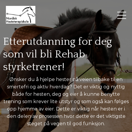
Etterutdanning for deg
som vil bli Rehab
styrketrener!
Ønsker du å hjelpe hester på veien tilbake til en
smertefri og aktiv hverdag? Det er viktig og nyttig
både for hesten, deg og eier å kunne benytte
trening som krever lite utstyr og som også kan følges
opp hjemme av eier. Dette er viktig når hesten er i
den delen av prosessen hvor dette er det viktigste
steget på vegen til god funksjon.